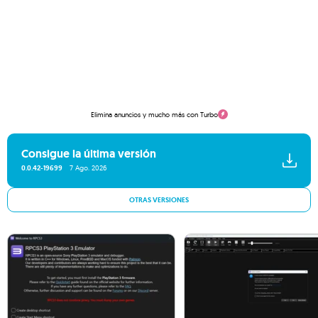
Elimina anuncios y mucho más con Turbo
Consigue la última versión
0.0.42-19699
7 Ago. 2026
OTRAS VERSIONES