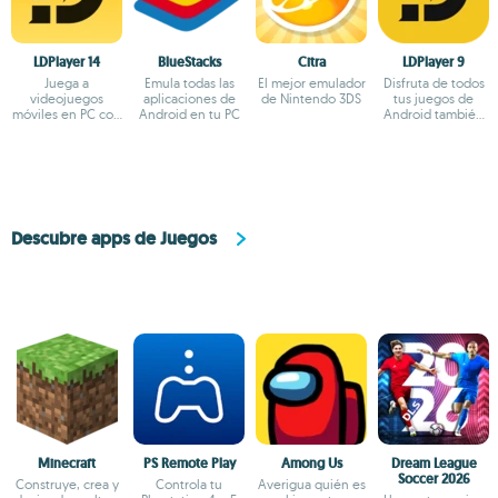
LDPlayer 14
BlueStacks
Citra
LDPlayer 9
Juega a
Emula todas las
El mejor emulador
Disfruta de todos
videojuegos
aplicaciones de
de Nintendo 3DS
tus juegos de
móviles en PC con
Android en tu PC
Android también
la potencia de
en PC
Android 14
Descubre apps de Juegos
Minecraft
PS Remote Play
Among Us
Dream League
Soccer 2026
Construye, crea y
Controla tu
Averigua quién es