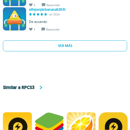
4
Responder
sillypurplebanana82835
en 2024
De acuerdo
3
Responder
VER MÁS
Similar a RPCS3