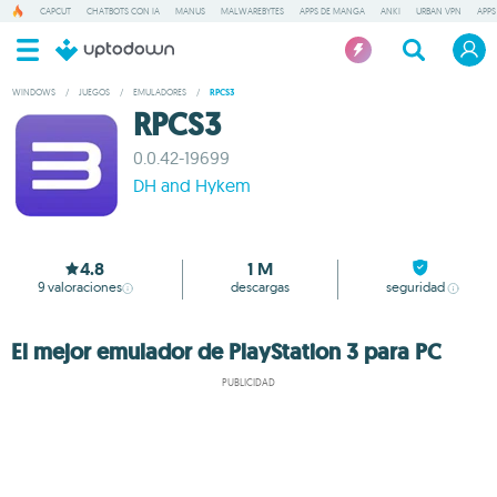
CAPCUT
CHATBOTS CON IA
MANUS
MALWAREBYTES
APPS DE MANGA
ANKI
URBAN VPN
APPS
WINDOWS
/
JUEGOS
/
EMULADORES
/
RPCS3
RPCS3
0.0.42-19699
DH and Hykem
4.8
1 M
9
valoraciones
descargas
seguridad
El mejor emulador de PlayStation 3 para PC
PUBLICIDAD