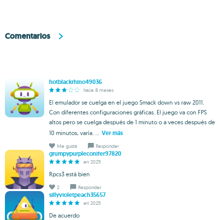
Comentarios
hotblackrhino49036
hace 8 meses
El emulador se cuelga en el juego Smack down vs raw 2011.
Con diferentes configuraciones gráficas. El juego va con FPS
altos pero se cuelga después de 1 minuto o a veces después de
10 minutos, varía. ...
Ver más
Me gusta
Responder
grumpypurpleconifer97820
en 2025
Rpcs3 está bien
2
Responder
sillyvioletpeach35657
en 2025
De acuerdo