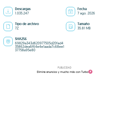
Descargas
Fecha
1.035.247
7 ago. 2026
Tipo de archivo
Tamaño
7Z
35.81 MB
SHA256
69829a343d620977505d20fad4
35862dea6f64e4e1aada7c68ee1
37758a95e80
PUBLICIDAD
Elimina anuncios y mucho más con Turbo